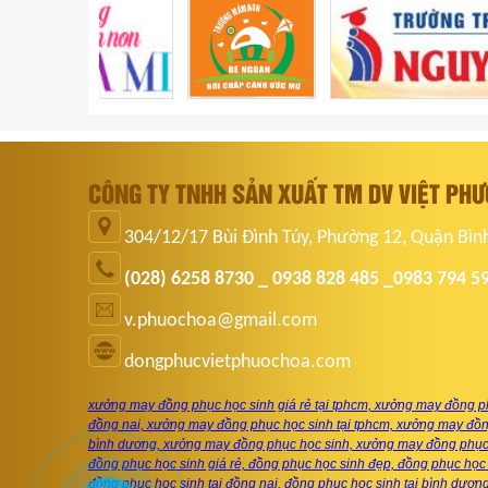
CÔNG TY TNHH SẢN XUẤT TM DV VIỆT PH
304/12/17 Bùi Đình Túy, Phường 12, Quận Bìn
(028) 6258 8730 _ 0938 828 485 _0983 794 5
v.phuochoa@gmail.com
dongphucvietphuochoa.com
xưởng may đồng phục học sinh giá rẻ tại tphcm, xưởng may đồng ph
đồng nai, xưởng may đồng phục học sinh tại tphcm, xưởng may đồng
bình dương, xưởng may đồng phục học sinh, xưởng may đồng phục 
đồng phục học sinh giá rẻ, đồng phục học sinh đẹp, đồng phục học 
đồng phục học sinh tại đồng nai, đồng phục học sinh tại bình dươn