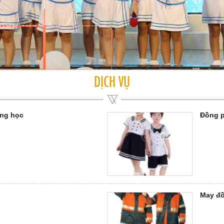
DỊCH VỤ
ng học
Đồng p
May đồ