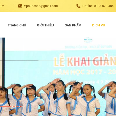
HCM
v.phuochoa@gmail.com
Hotline: 0938 828 485
TRANG CHỦ
GIỚI THIỆU
SẢN PHẨM
DỊCH VỤ