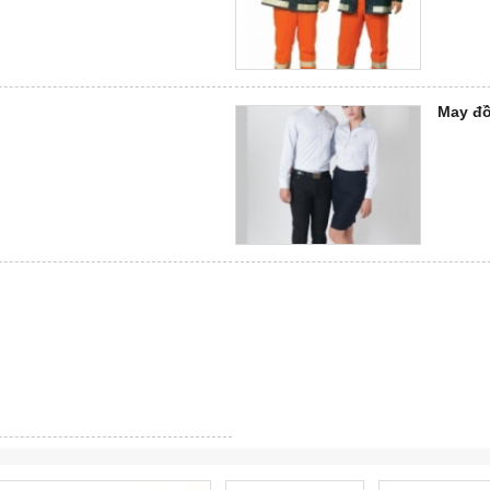
May đ