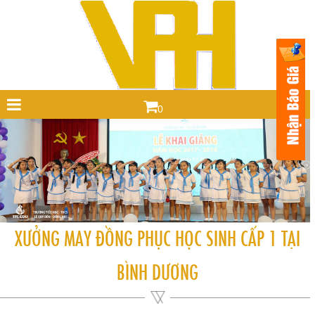
0
XƯỞNG MAY ĐỒNG PHỤC HỌC SINH CẤP 1 TẠI
BÌNH DƯƠNG