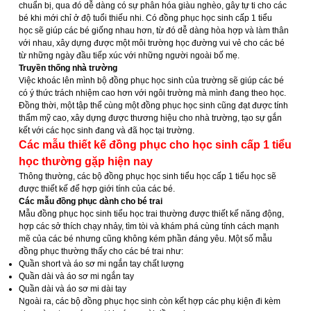
chuẩn bị, qua đó dễ dàng có sự phân hóa giàu nghèo, gây tự ti cho các
bé khi mới chỉ ở độ tuổi thiếu nhi. Có đồng phục học sinh cấp 1 tiểu
học sẽ giúp các bé giống nhau hơn, từ đó dễ dàng hòa hợp và làm thân
với nhau, xây dựng được một môi trường học đường vui vẻ cho các bé
từ những ngày đầu tiếp xúc với những người ngoài bố mẹ.
Truyền thống nhà trường
Việc khoác lên mình bộ đồng phục học sinh của trường sẽ giúp các bé
có ý thức trách nhiệm cao hơn với ngôi trường mà mình đang theo học.
Đồng thời, một tập thể cùng một đồng phục học sinh cũng đạt được tính
thẩm mỹ cao, xây dựng được thương hiệu cho nhà trường, tạo sự gắn
kết với các học sinh đang và đã học tại trường.
Các mẫu thiết kế đồng phục cho học sinh cấp 1 tiểu
học thường gặp hiện nay
Thông thường, các bộ đồng phục học sinh tiểu học cấp 1 tiểu học sẽ
được thiết kế để hợp giới tính của các bé.
Các mẫu đồng phục dành cho bé trai
Mẫu đồng phục học sinh tiểu học trai thường được thiết kế năng động,
hợp các sở thích chạy nhảy, tìm tòi và khám phá cùng tính cách mạnh
mẽ của các bé nhưng cũng không kém phần đáng yêu. Một số mẫu
đồng phục thường thấy cho các bé trai như:
Quần short và áo sơ mi ngắn tay chất lượng
Quần dài và áo sơ mi ngắn tay
Quần dài và áo sơ mi dài tay
Ngoài ra, các bộ đồng phục học sinh còn kết hợp các phụ kiện đi kèm