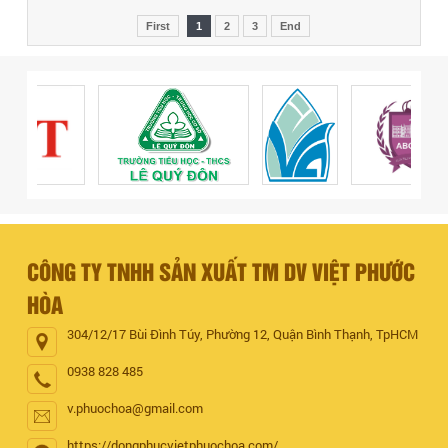
First
1
2
3
End
CÔNG TY TNHH SẢN XUẤT TM DV VIỆT PHƯỚC
HÒA
304/12/17 Bùi Đình Túy, Phường 12, Quận Bình Thạnh, TpHCM
0938 828 485
v.phuochoa@gmail.com
https://dongphucvietphuochoa.com/