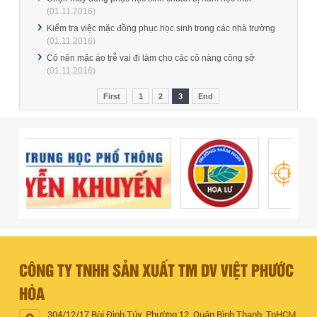
(01.11.2016)
Kiểm tra việc mặc đồng phục học sinh trong các nhà trường
(01.11.2016)
Có nên mặc áo trễ vai đi làm cho các cô nàng công sở
(01.11.2016)
First
1
2
3
End
CÔNG TY TNHH SẢN XUẤT TM DV VIỆT PHƯỚC
HÒA
304/12/17 Bùi Đình Túy, Phường 12, Quận Bình Thạnh, TpHCM