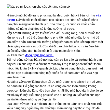
Hiếm có một bộ đồ trang phục nào lại đẹp, cuốn hút và tiện lợi như
váy
sơ mi
. Đây là một thiết kế dành cho các chị em công sở, các cô nàng
dạo phố mang lại vẻ thanh lịch, nhẹ nhàng, lôi cuốn và chắc chắn
những cô nàng phái đẹp sẽ không cưỡng lại được.
Váy sơ mi
thường được thiết kế các kiểu suông rộng, nếu ai muốn tôn
lên vòng eo thì có thể dùng những phụ kiện nhỏ như dây lưng nhỏ để
tạo điểm nhấn. Khi tới môi trường công sở bạn chỉ cần kết hợp thêm một
chiếc giày kín mũi cao gót. Còn khi đi dạo phố thì bạn chỉ cần đeo thêm
chiếc giày xăng đan hoặc một biết giày mule sành điệu.
>> Xem thêm
đồng phục học sinh
Tới nơi công sở hay bất cứ nơi nào cần sự kín đáo và trưởng thành bạn
hãy cài kín cúc váy, tô điểm thêm một dây lưng to hoặc có thể thắt thêm
một chiếc khăn SKINNY quanh cổ. Lúc cần trẻ trung thì các bạn tươi mới
thì các bạn buộc quanh hông một chiếc áo kẻ caro đảm bảo vừa đẹp
vừa thoải mái.
Ngoài ra
váy sơ mi
là lựa chọn tối ưu nhất giành cho các chị em có vòng
eo bánh mì. Cố gắng tập tành để có vòng eo con kiến nhưng không
được con kiến cho lắm. Nếu bạn chọn chất liệu phù hợp dành cho áo sơ
mi thì đây là một kiểu trang phục sẽ che đi những khuyết điểm của bạn
và tôn lên được những vẻ đẹp cần tôn.
Lựa chọn váy sơ mi là một lựa chọn thông minh dành cho phái đẹp. Bất
kể là dáng váy ngắn hay dài chất liệu mềm mỏng hay thô cứng. Nó đều