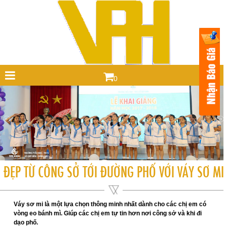
0
ĐẸP TỪ CÔNG SỞ TỚI ĐƯỜNG PHỐ VỚI VÁY SƠ MI
Váy sơ mi là một lựa chọn thông minh nhất dành cho các chị em có
vòng eo bánh mì. Giúp các chị em tự tin hơn nơi công sở và khi đi
dạo phố.