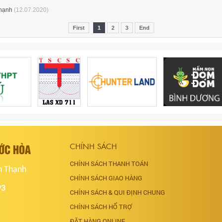
Thạnh
(12.07.2020)
First
1
2
3
End
ƯỚC HÒA
CHÍNH SÁCH
CHÍNH SÁCH THANH TOÁN
h Thạnh
CHÍNH SÁCH GIAO HÀNG
93
CHÍNH SÁCH & QUI ĐỊNH CHUNG
CHÍNH SÁCH HỔ TRỢ
ĐẶT HÀNG ONLINE