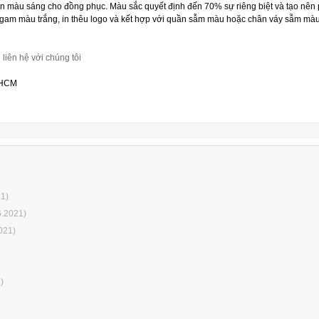
họn màu sáng cho đồng phục. Màu sắc quyết định đến 70% sự riêng biệt và tạo nên
gam màu trắng, in thêu logo và kết hợp với quần sẫm màu hoặc chân váy sẫm màu 
liên hệ với chúng tôi
pHCM
1)
6.2021)
021)
)