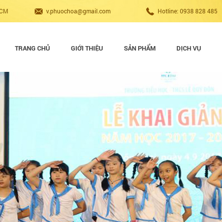
HCM
v.phuochoa@gmail.com
Hotline: 0938 828 485
TRANG CHỦ
GIỚI THIỆU
SẢN PHẨM
DỊCH VỤ