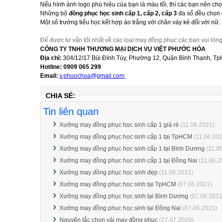
Nếu hình ảnh logo phù hiệu của bạn là màu tối, thì các bạn nên c
Những bộ
đồng phục học sinh cấp 1, cấp 2, cấp 3
đa số đều chọn 
Một số trường tiểu học kết hợp áo trắng với chân váy kẻ đối với nữ.
Để được tư vấn tốt nhất về các loại may đồng phục các bạn vui lòng 
CÔNG TY TNHH THƯƠNG MẠI DỊCH VỤ VIỆT PHƯỚC HÒA
Địa chỉ:
304/12/17 Bùi Đình Túy, Phường 12, Quận Bình Thạnh, T
Hotline: 0909 065 299
Email:
v.phuochoa@gmail.com
CHIA SẺ:
Tin liên quan
Xưởng may đồng phục học sinh cấp 1 giá rẻ
(11.06.2021)
Xưởng may đồng phục học sinh cấp 1 tại TpHCM
(11.06.202
Xưởng may đồng phục học sinh cấp 1 tại Bình Dương
(11.0
Xưởng may đồng phục học sinh cấp 1 tại Đồng Nai
(11.06.2
Xưởng may đồng phục học sinh đẹp
(11.06.2021)
Xưởng may đồng phục học sinh tại TpHCM
(07.06.2021)
Xưởng may đồng phục học sinh tại Bình Dương
(07.06.2021
Xưởng may đồng phục học sinh tại Đồng Nai
(07.06.2021)
Nguyên tắc chọn vải may đồng phục
(27.07.2020)