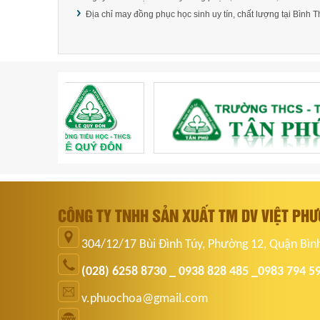
Địa chỉ may đồng phục học sinh uy tín, chất lượng tại Bình 
CÔNG TY TNHH SẢN XUẤT TM DV VIỆT PH
304/12/17 Bùi Đình Túy, Phường 12, Quận Bìn
(028) 6258 8730 _ 0938 828 485 _0983 794 5
v.phuochoa@gmail.com