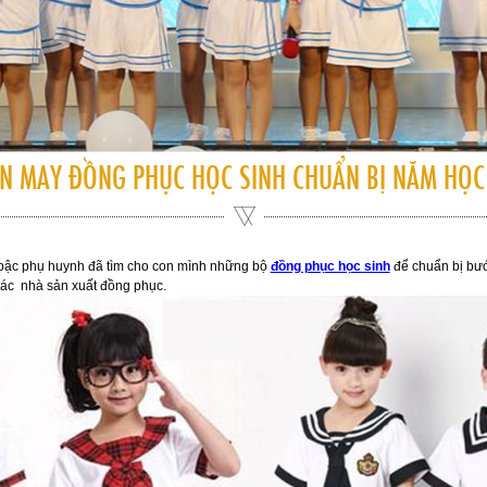
N MAY ĐỒNG PHỤC HỌC SINH CHUẨN BỊ NĂM HỌC
 bậc phụ huynh đã tìm cho con mình những bộ
đồng phục học sinh
để chuẩn bị bư
các nhà sản xuất đồng phục.