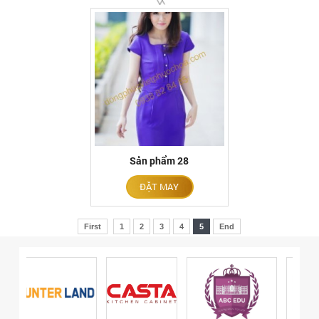
Sản phẩm 28
ĐẶT MAY
First
1
2
3
4
5
End