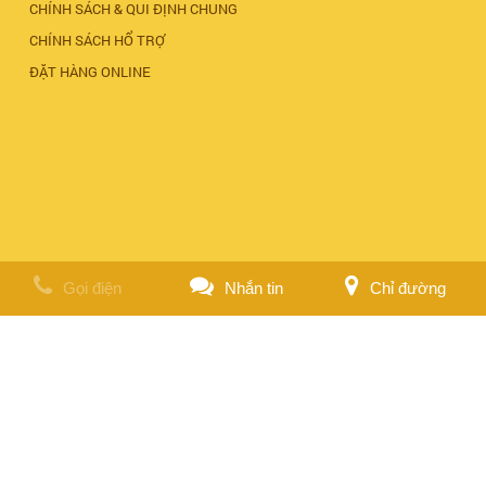
CHÍNH SÁCH & QUI ĐỊNH CHUNG
CHÍNH SÁCH HỔ TRỢ
ĐẶT HÀNG ONLINE
Gọi điện
Nhắn tin
Chỉ đường
Copyright © 2018 by Việt Phước Hòa. All rights reserved. Design by
NiNa Co.,Ltd