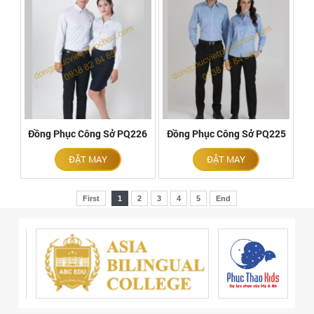
Đồng Phục Công Sở PQ226
Đồng Phục Công Sở PQ225
ĐẶT MAY
ĐẶT MAY
First
1
2
3
4
5
End