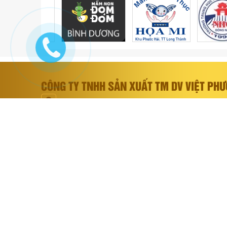
CÔNG TY TNHH SẢN XUẤT TM DV VIỆT PH
304/12/17 Bùi Đình Túy, Phường 12, Quận Bìn
(028) 6258 8730 _ 0938 828 485 _0983 794 5
v.phuochoa@gmail.com
dongphucvietphuochoa.com
xưởng may đồng phục học sinh giá rẻ tại tphcm, xưởng may đồng ph
đồng nai, xưởng may đồng phục học sinh tại tphcm, xưởng may đồng
bình dương, xưởng may đồng phục học sinh, xưởng may đồng phục 
đồng phục học sinh giá rẻ, đồng phục học sinh đẹp, đồng phục học 
đồng phục học sinh tại đồng nai, đồng phục học sinh tại bình dươn