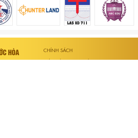
ƯỚC HÒA
CHÍNH SÁCH
CHÍNH SÁCH THANH TOÁN
h Thạnh
CHÍNH SÁCH GIAO HÀNG
93
CHÍNH SÁCH & QUI ĐỊNH CHUNG
CHÍNH SÁCH HỔ TRỢ
ĐẶT HÀNG ONLINE
ục học sinh tại
 phục học sinh tại
học sinh đẹp,
sinh tại tphcm,
g