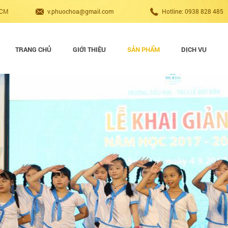
HCM
v.phuochoa@gmail.com
Hotline: 0938 828 485
TRANG CHỦ
GIỚI THIỆU
SẢN PHẨM
DỊCH VỤ