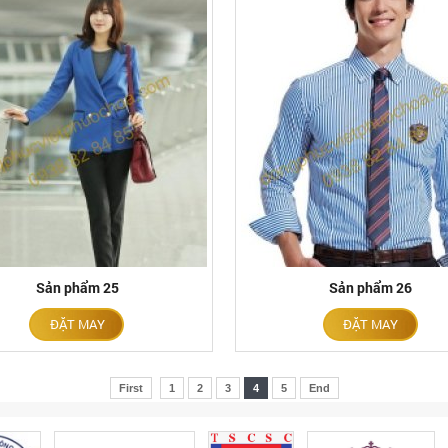
Sản phẩm 25
Sản phẩm 26
ĐẶT MAY
ĐẶT MAY
First
1
2
3
4
5
End