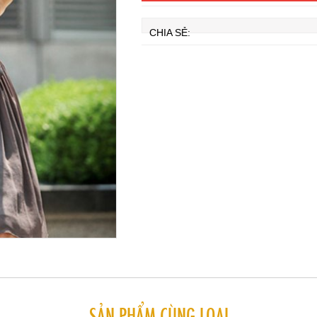
CHIA SẺ:
SẢN PHẨM CÙNG LOẠI