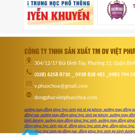
CÔNG TY TNHH SẢN XUẤT TM DV VIỆT PH
304/12/17 Bùi Đình Túy, Phường 12, Quận Bìn
(028) 6258 8730 _ 0938 828 485 _0983 794 5
v.phuochoa@gmail.com
dongphucvietphuochoa.com
xưởng may đồng phục học sinh giá rẻ tại tphcm, xưởng may đồng ph
đồng nai, xưởng may đồng phục học sinh tại tphcm, xưởng may đồng
bình dương, xưởng may đồng phục học sinh, xưởng may đồng phục 
đồng phục học sinh giá rẻ, đồng phục học sinh đẹp, đồng phục học 
đồng phục học sinh tại đồng nai, đồng phục học sinh tại bình dươn