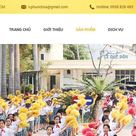
HCM
v.phuochoa@gmail.com
Hotline: 0938 828 485
TRANG CHỦ
GIỚI THIỆU
SẢN PHẨM
DỊCH VỤ