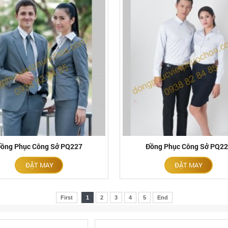
ồng Phục Công Sở PQ227
Đồng Phục Công Sở PQ2
ĐẶT MAY
ĐẶT MAY
First
1
2
3
4
5
End