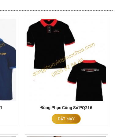
11
Đồng Phục Công Sở PQ216
ĐẶT MAY