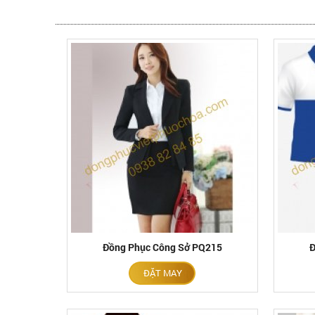
Đồng Phục Công Sở PQ215
Đ
ĐẶT MAY