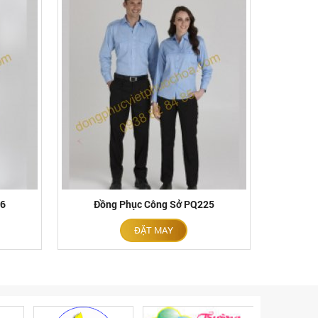
26
Đồng Phục Công Sở PQ225
ĐẶT MAY