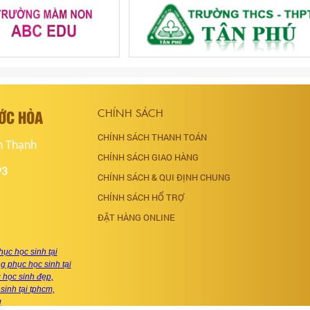
ƯỚC HÒA
CHÍNH SÁCH
CHÍNH SÁCH THANH TOÁN
h Thạnh
CHÍNH SÁCH GIAO HÀNG
93
CHÍNH SÁCH & QUI ĐỊNH CHUNG
CHÍNH SÁCH HỔ TRỢ
ĐẶT HÀNG ONLINE
ục học sinh tại
 phục học sinh tại
học sinh đẹp,
sinh tại tphcm,
g