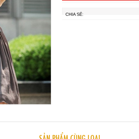
CHIA SẺ:
SẢN PHẨM CÙNG LOẠI