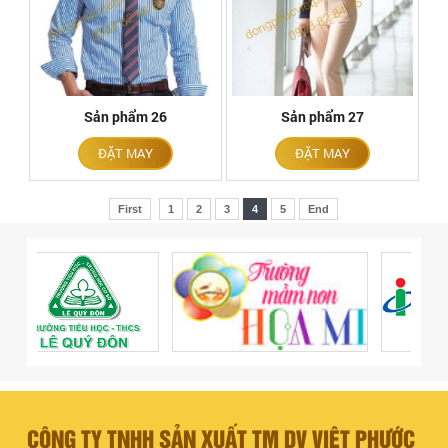
Sản phẩm 26
Sản phẩm 27
ĐẶT MAY
ĐẶT MAY
First
1
2
3
4
5
End
CÔNG TY TNHH SẢN XUẤT TM DV VIỆT PHƯỚC