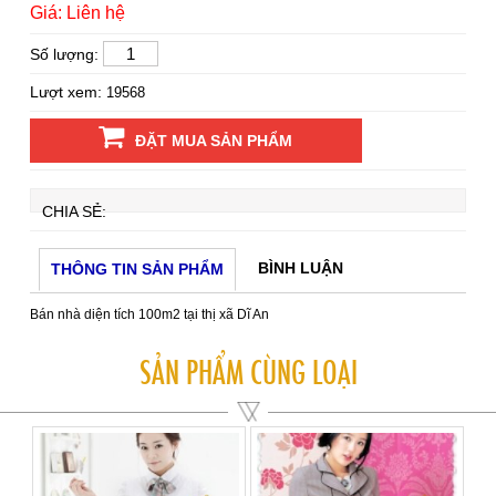
Giá: Liên hệ
Số lượng:
Lượt xem:
19568
ĐẶT MUA SẢN PHẨM
CHIA SẺ:
BÌNH LUẬN
THÔNG TIN SẢN PHẨM
Bán nhà diện tích 100m2 tại thị xã Dĩ An
SẢN PHẨM CÙNG LOẠI