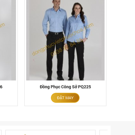
26
Đồng Phục Công Sở PQ225
ĐẶT MAY