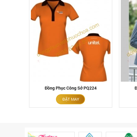
Đồng Phục Công Sở PQ224
Đ
ĐẶT MAY