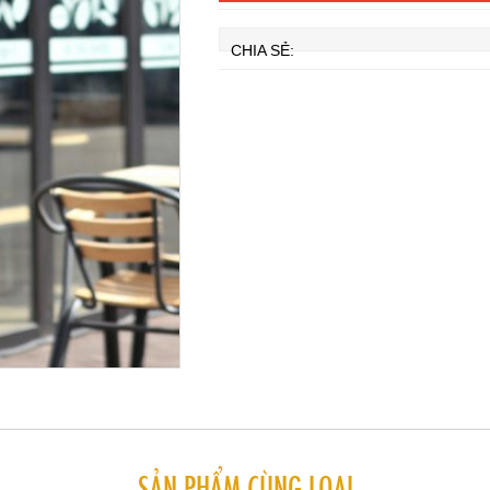
CHIA SẺ:
SẢN PHẨM CÙNG LOẠI