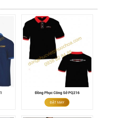
11
Đồng Phục Công Sở PQ216
ĐẶT MAY