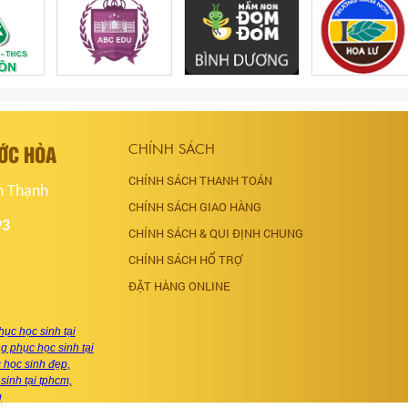
ƯỚC HÒA
CHÍNH SÁCH
CHÍNH SÁCH THANH TOÁN
h Thạnh
CHÍNH SÁCH GIAO HÀNG
93
CHÍNH SÁCH & QUI ĐỊNH CHUNG
CHÍNH SÁCH HỔ TRỢ
ĐẶT HÀNG ONLINE
ục học sinh tại
 phục học sinh tại
học sinh đẹp,
sinh tại tphcm,
g