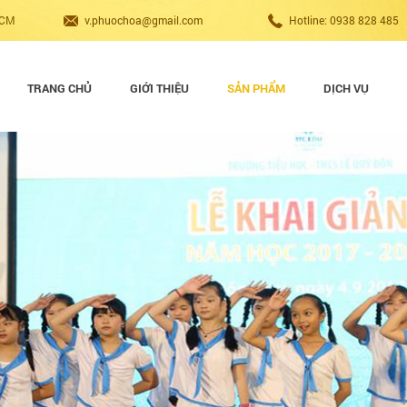
HCM
v.phuochoa@gmail.com
Hotline: 0938 828 485
TRANG CHỦ
GIỚI THIỆU
SẢN PHẨM
DỊCH VỤ