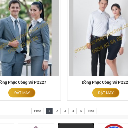
ồng Phục Công Sở PQ227
Đồng Phục Công Sở PQ2
ĐẶT MAY
ĐẶT MAY
First
1
2
3
4
5
End