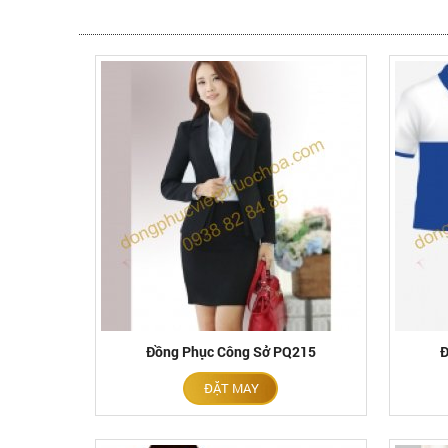
Đồng Phục Công Sở PQ215
Đ
ĐẶT MAY