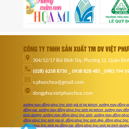
CÔNG TY TNHH SẢN XUẤT TM DV VIỆT PH
304/12/17 Bùi Đình Túy, Phường 12, Quận Bìn
(028) 6258 8730 _ 0938 828 485 _0983 794 5
v.phuochoa@gmail.com
dongphucvietphuochoa.com
xưởng may đồng phục học sinh giá rẻ tại tphcm, xưởng may đồng ph
đồng nai, xưởng may đồng phục học sinh tại tphcm, xưởng may đồng
bình dương, xưởng may đồng phục học sinh, xưởng may đồng phục 
đồng phục học sinh giá rẻ, đồng phục học sinh đẹp, đồng phục học 
đồng phục học sinh tại đồng nai, đồng phục học sinh tại bình dươn