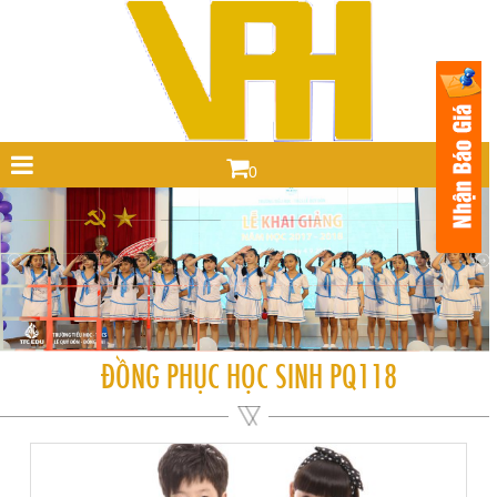
0
ĐỒNG PHỤC HỌC SINH PQ118