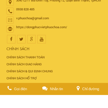
304/12/17 Bùi Đình Túy, Phường 12, Quận Bình Thạnh, TpHCM
0938 828 485
v.phuochoa@gmail.com
https://dongphucvietphuochoa.com/
CHÍNH SÁCH
CHÍNH SÁCH THANH TOÁN
CHÍNH SÁCH GIAO HÀNG
CHÍNH SÁCH & QUI ĐỊNH CHUNG
CHÍNH SÁCH HỔ TRỢ
ĐẶT HÀNG ONLINE
Gọi điện
Nhắn tin
Chỉ đường