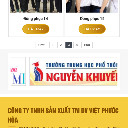
Đồng phục 14
Đồng phục 15
ĐẶT MAY
ĐẶT MAY
First
1
2
3
4
End
CÔNG TY TNHH SẢN XUẤT TM DV VIỆT PHƯỚC
HÒA