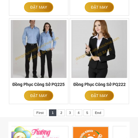
ĐẶT MAY
ĐẶT MAY
Đồng Phục Công Sở PQ225
Đồng Phục Công Sở PQ222
ĐẶT MAY
ĐẶT MAY
First
1
2
3
4
5
End