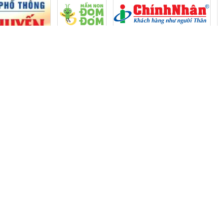
ƯỚC HÒA
CHÍNH SÁCH
CHÍNH SÁCH THANH TOÁN
h Thạnh
CHÍNH SÁCH GIAO HÀNG
93
CHÍNH SÁCH & QUI ĐỊNH CHUNG
CHÍNH SÁCH HỔ TRỢ
ĐẶT HÀNG ONLINE
ục học sinh tại
 phục học sinh tại
học sinh đẹp,
sinh tại tphcm,
g