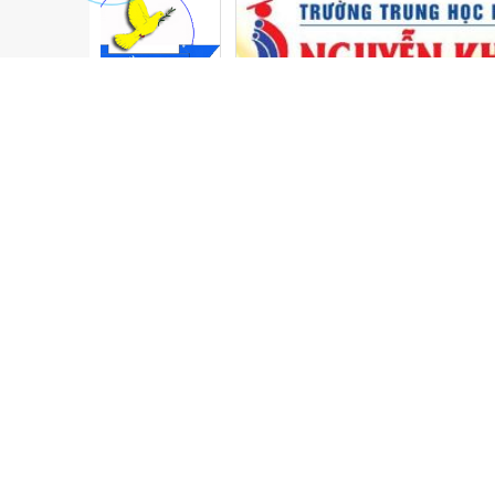
CÔNG TY TNHH SẢN XUẤT TM DV VIỆT PH
304/12/17 Bùi Đình Túy, Phường 12, Quận Bìn
(028) 6258 8730 _ 0938 828 485 _0983 794 5
v.phuochoa@gmail.com
dongphucvietphuochoa.com
xưởng may đồng phục học sinh giá rẻ tại tphcm, xưởng may đồng ph
đồng nai, xưởng may đồng phục học sinh tại tphcm, xưởng may đồng
bình dương, xưởng may đồng phục học sinh, xưởng may đồng phục 
đồng phục học sinh giá rẻ, đồng phục học sinh đẹp, đồng phục học 
đồng phục học sinh tại đồng nai, đồng phục học sinh tại bình dươn