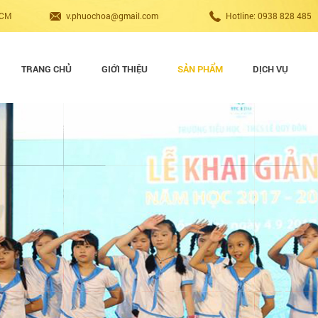
HCM
v.phuochoa@gmail.com
Hotline: 0938 828 485
TRANG CHỦ
GIỚI THIỆU
SẢN PHẨM
DỊCH VỤ