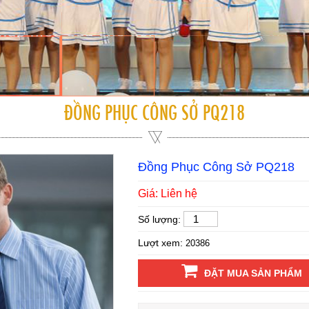
ĐỒNG PHỤC CÔNG SỞ PQ218
Đồng Phục Công Sở PQ218
Giá: Liên hệ
Số lượng:
Lượt xem:
20386
ĐẶT MUA SẢN PHẨM