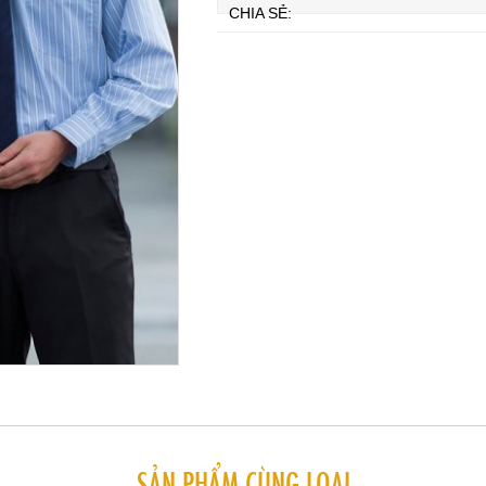
CHIA SẺ:
SẢN PHẨM CÙNG LOẠI