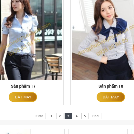
Sản phẩm 17
Sản phẩm 18
ĐẶT MAY
ĐẶT MAY
First
1
2
3
4
5
End