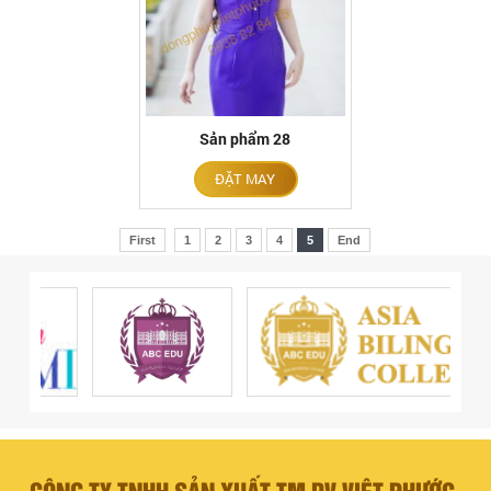
Sản phẩm 28
ĐẶT MAY
First
1
2
3
4
5
End
CÔNG TY TNHH SẢN XUẤT TM DV VIỆT PHƯỚC