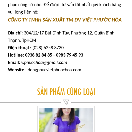
phục công sở nhé. Để được tư vấn tốt nhất quý khách hàng
vui lòng liên hệ:
CÔNG TY TNHH SẢN XUẤT TM DV VIỆT PHƯỚC HÒA
Địa chỉ:
304/12/17 Bùi Đình Túy, Phường 12, Quận Bình
Thạnh, TpHCM
Điện thoại
: (028) 6258 8730
Hotline:
0938 82 84 85 - 0983 79 45 93
Email:
v.phuochoa@gmail.com
Website
: dongphucvietphuochoa.com
SẢN PHẨM CÙNG LOẠI