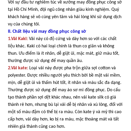
Với sự đầu tư nghiêm túc về xưởng may đồng phục công sở
tại Hồ Chí Minh, đội ngũ công nhân giàu kinh nghiệm. Quý
khách hàng sẽ vô cùng yên tâm và hài lòng khi sử dụng dịch
vụ của chúng tôi.
II. Chất liệu vải may đồng phục công sở
1.Vải Kaki:
Vải này có độ cứng và dày hơn so với các chất
liệu khác. Kaki có hai loại chính là thun co giãn và không
thun. Ưu điểm là ít nhăn, dễ giặt ủi, mặc mát, giữ màu tốt,
thường được sử dụng để may quần âu.
2.Vải kate:
Loại vải này được pha trộn giữa sợi cotton và
polyester. Được nhiều người yêu thích bởi bề mặt vải mềm,
mịn, dễ giặt ủi và thấm hút tốt, ít nhăn và màu sắc đa dạng.
Thường được sử dụng để may áo sơ mi đồng phục. Do cấu
tạo thành phần sợi dệt khác nhau, nên vải kate silk có giá
thành rẻ hơn, nhưng bù lại vải dễ bị nhăn và xù lông, đối với
một số màu đậm có thể bị ra màu. Còn kate ý và mỹ thì cao
cấp hơn, vải dày hơn, ko bị ra màu, mặc thoáng mát và tất
nhiên giá thành cũng cao hơn.