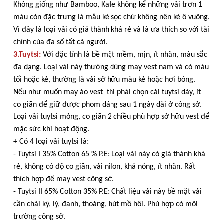
Không giống như Bamboo, Kate không kể những vải trơn 1
màu còn đặc trưng là mẫu kẻ sọc chứ không nên kẻ ô vuông.
Vì đây là loại vải có giá thành khá rẻ và là ưa thích so với tài
chính của đa số tất cả người.
3.Tuytsi:
Với đặc tính là bề mặt mềm, mịn, ít nhăn, màu sắc
đa dạng. Loại vải này thường dùng may vest nam và có màu
tối hoặc kẻ, thường là vải sở hữu màu kẻ hoặc hơi bóng.
Nếu như muốn may áo vest thì phải chọn cái tuytsi dày, ít
co giãn để giữ được phom dáng sau 1 ngày dài ở công sở.
Loại vải tuytsi mỏng, co giãn 2 chiều phù hợp sở hữu vest để
mặc sức khi hoạt động.
+ Có 4 loại vải tuytsi là:
- Tuytsi I 35% Cotton 65 % P.E: Loại vải này có giá thành khá
rẻ, không có độ co giãn, vải nilon, khá nóng, ít nhăn. Rất
thích hợp để may vest công sở.
- Tuytsi II 65% Cotton 35% P.E: Chất liệu vải này bề mặt vải
cần chải kỹ, lỳ, đanh, thoáng, hút mồ hôi. Phù hợp có môi
trường công sở.