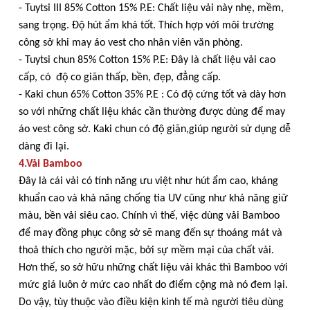
- Tuytsi III 85% Cotton 15% P.E: Chất liệu vải này nhẹ, mềm,
sang trọng. Độ hút ẩm khá tốt. Thích hợp với môi trường
công sở khi may áo vest cho nhân viên văn phòng.
- Tuytsi chun 85% Cotton 15% P.E: Đây là chất liệu vải cao
cấp, có độ co giãn thấp, bền, đẹp, đẳng cấp.
- Kaki chun 65% Cotton 35% P.E : Có độ cứng tốt và dày hơn
so với những chất liệu khác cần thường được dùng để may
áo vest công sở. Kaki chun có độ giãn,giúp người sử dụng dễ
dàng đi lại.
4.Vải Bamboo
Đây là cái vải có tính năng ưu việt như hút ẩm cao, kháng
khuẩn cao và khả năng chống tia UV cũng như khả năng giữ
màu, bền vải siêu cao. Chính vì thế, việc dùng vải Bamboo
để may đồng phục công sở sẽ mang đến sự thoáng mát và
thoả thích cho người mặc, bởi sự mềm mại của chất vải.
Hơn thế, so sở hữu những chất liệu vải khác thì Bamboo với
mức giá luôn ở mức cao nhất do điểm cộng mà nó đem lại.
Do vậy, tùy thuộc vào điều kiện kinh tế mà người tiêu dùng