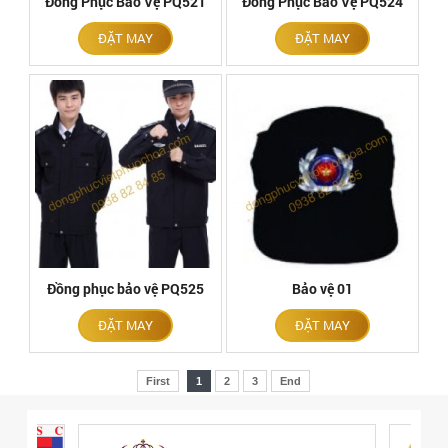
Đồng Phục Bảo Vệ PQ521
Đồng Phục Bảo Vệ PQ524
ĐẶT MAY
ĐẶT MAY
Đồng phục bảo vệ PQ525
Bảo vệ 01
ĐẶT MAY
ĐẶT MAY
First
1
2
3
End