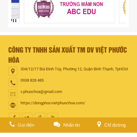
CÔNG TY TNHH SẢN XUẤT TM DV VIỆT PHƯỚC
HÒA
304/12/17 Bùi Đình Túy, Phường 12, Quận Bình Thạnh, TpHCM
0938 828 485
v.phuochoa@gmail.com
https://dongphucvietphuochoa.com/
Gọi điện
Nhắn tin
Chỉ đường
CHÍNH SÁCH