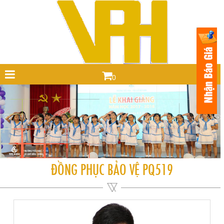
0
ĐỒNG PHỤC BẢO VỆ PQ519