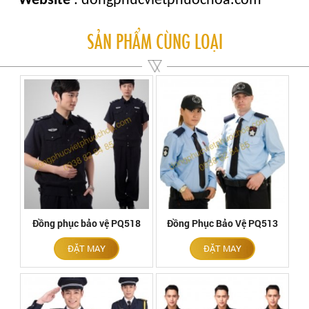
Website
: dongphucvietphuochoa.com
SẢN PHẨM CÙNG LOẠI
Đồng phục bảo vệ PQ518
Đồng Phục Bảo Vệ PQ513
ĐẶT MAY
ĐẶT MAY