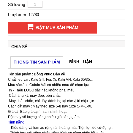
Số lượng:
Lượt xem:
12780
ĐẶT MUA SẢN PHẨM
CHIA SẺ:
BÌNH LUẬN
THÔNG TIN SẢN PHẨM
Tên sản phẩm :
Đồng Phục Bảo vệ
Chất liệu vải : Kate Sill, For, Xi, Kaki VN, Kaki 65/35,..
Màu sắc áo : Catalo Vải có nhiều màu để chọn lựa.
In - Thêu LOGO sắc nét, không phai màu
Cắt hàng kỹ, may đẹp, bền chắc .
May chắc chắn, chỉ dày, đánh bọ tại các vị trí chịu lực.
Cách cắt may : May theo size 5-8 hay Size S-M-L-XL
Giá cả: Báo giá cạnh tranh, linh hoạt
Đặt may số lượng càng nhiều giá càng giảm
Tính năng
- Kiểu dáng và fom áo rộng rải thoáng mát, Tiện lợi, dể cử động ,
- Thích hợp với công nhân công trình và công nhân kỹ thuật.