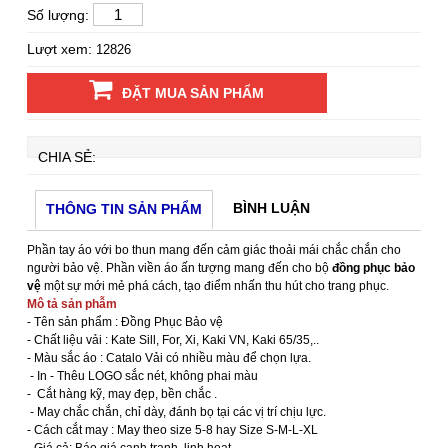
Số lượng:
Lượt xem:
12826
ĐẶT MUA SẢN PHẨM
CHIA SẺ:
BÌNH LUẬN
THÔNG TIN SẢN PHẨM
Phần tay áo với bo thun mang đến cảm giác thoải mái chắc chắn cho
người bảo vệ. Phần viền áo ấn tượng mang đến cho bộ
đồng phục bảo
vệ
một sự mới mẻ phá cách, tạo điểm nhấn thu hút cho trang phục.
Mô tả sản phẫm
- Tên sản phẩm : Đồng Phục Bảo vệ
- Chất liệu vải : Kate Sill, For, Xi, Kaki VN, Kaki 65/35,..
- Màu sắc áo : Catalo Vải có nhiều màu để chọn lựa.
- In - Thêu LOGO sắc nét, không phai màu
- Cắt hàng kỹ, may đẹp, bền chắc .
- May chắc chắn, chỉ dày, đánh bọ tại các vị trí chịu lực.
- Cách cắt may : May theo size 5-8 hay Size S-M-L-XL
- Giá cả: Báo giá cạnh tranh, linh hoạt