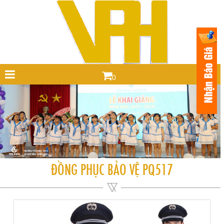
0
ĐỒNG PHỤC BẢO VỆ PQ517