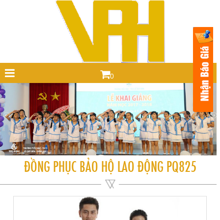
0
ĐỒNG PHỤC BẢO HỘ LAO ĐỘNG PQ825