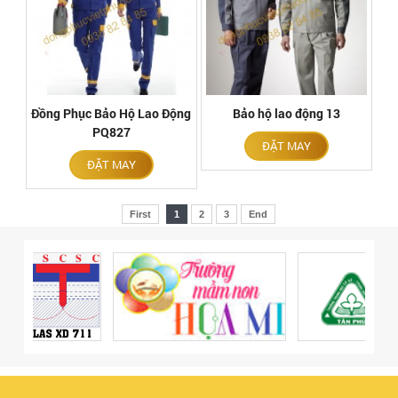
Đồng Phục Bảo Hộ Lao Động
Bảo hộ lao động 13
PQ827
ĐẶT MAY
ĐẶT MAY
First
1
2
3
End