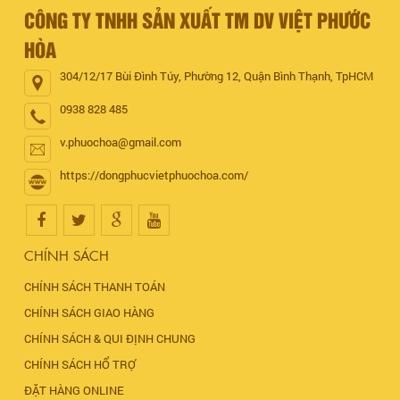
CÔNG TY TNHH SẢN XUẤT TM DV VIỆT PHƯỚC
HÒA
304/12/17 Bùi Đình Túy, Phường 12, Quận Bình Thạnh, TpHCM
0938 828 485
v.phuochoa@gmail.com
https://dongphucvietphuochoa.com/
CHÍNH SÁCH
CHÍNH SÁCH THANH TOÁN
CHÍNH SÁCH GIAO HÀNG
CHÍNH SÁCH & QUI ĐỊNH CHUNG
CHÍNH SÁCH HỔ TRỢ
ĐẶT HÀNG ONLINE