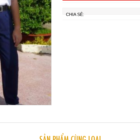
CHIA SẺ:
SẢN PHẨM CÙNG LOẠI