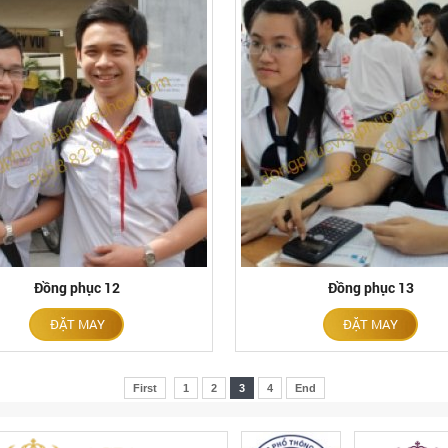
Đồng phục 12
Đồng phục 13
ĐẶT MAY
ĐẶT MAY
First
1
2
3
4
End