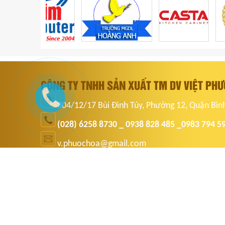
CÔNG TY TNHH SẢN XUẤT TM DV VIỆT PH
304/12/17 Bùi Đình Túy, Phường 12, Quận Bìn
(028) 6258 8730 _ 0938 828 485 _0983 794 5
v.phuochoa@gmail.com
dongphucvietphuochoa.com
xưởng may đồng phục học sinh giá rẻ tại tphcm, xưởng may đồng ph
đồng nai, xưởng may đồng phục học sinh tại tphcm, xưởng may đồng
bình dương, xưởng may đồng phục học sinh, xưởng may đồng phục 
đồng phục học sinh giá rẻ, đồng phục học sinh đẹp, đồng phục học 
đồng phục học sinh tại đồng nai, đồng phục học sinh tại bình dươn