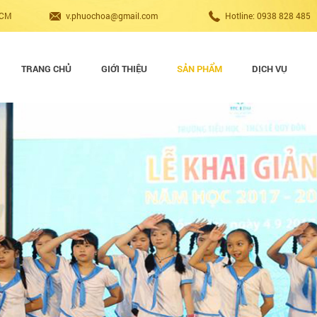
HCM
v.phuochoa@gmail.com
Hotline: 0938 828 485
TRANG CHỦ
GIỚI THIỆU
SẢN PHẨM
DỊCH VỤ