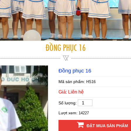
ĐỒNG PHỤC 16
Đồng phục 16
Mã sản phẩm:
HS16
Giá: Liên hệ
Số lượng:
Lượt xem:
14227
ĐẶT MUA SẢN PHẨM