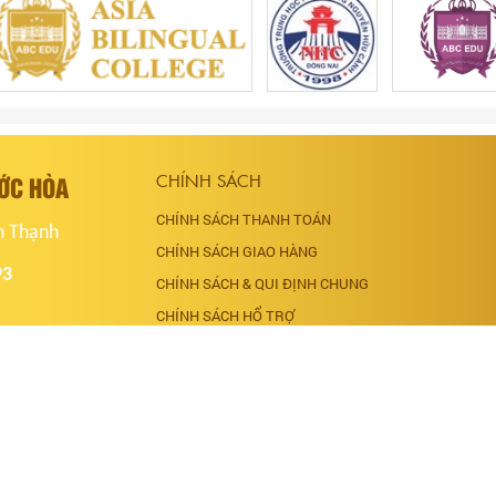
ƯỚC HÒA
CHÍNH SÁCH
CHÍNH SÁCH THANH TOÁN
h Thạnh
CHÍNH SÁCH GIAO HÀNG
93
CHÍNH SÁCH & QUI ĐỊNH CHUNG
CHÍNH SÁCH HỔ TRỢ
ĐẶT HÀNG ONLINE
ục học sinh tại
 phục học sinh tại
học sinh đẹp,
sinh tại tphcm,
g