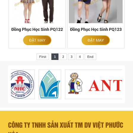
Đồng Phục Học Sinh PQ122
Đồng Phục Học Sinh PQ123
ĐẶT MAY
ĐẶT MAY
First
1
2
3
4
End
CÔNG TY TNHH SẢN XUẤT TM DV VIỆT PHƯỚC