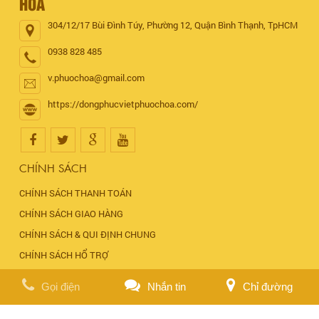
HÒA
304/12/17 Bùi Đình Túy, Phường 12, Quận Bình Thạnh, TpHCM
0938 828 485
v.phuochoa@gmail.com
https://dongphucvietphuochoa.com/
CHÍNH SÁCH
CHÍNH SÁCH THANH TOÁN
CHÍNH SÁCH GIAO HÀNG
CHÍNH SÁCH & QUI ĐỊNH CHUNG
CHÍNH SÁCH HỔ TRỢ
ĐẶT HÀNG ONLINE
Gọi điện
Nhắn tin
Chỉ đường