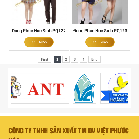
Đồng Phục Học Sinh PQ122
Đồng Phục Học Sinh PQ123
ĐẶT MAY
ĐẶT MAY
First
1
2
3
4
End
CÔNG TY TNHH SẢN XUẤT TM DV VIỆT PHƯỚC