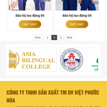
Bảo hộ lao động 05
Bảo hộ lao động 04
ĐẶT MAY
ĐẶT MAY
First
1
2
3
End
CÔNG TY TNHH SẢN XUẤT TM DV VIỆT PHƯỚC
HÒA