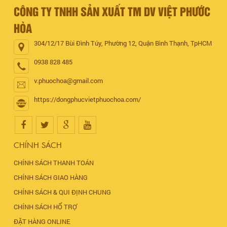
CÔNG TY TNHH SẢN XUẤT TM DV VIỆT PHƯỚC
HÒA
304/12/17 Bùi Đình Túy, Phường 12, Quận Bình Thạnh, TpHCM
0938 828 485
v.phuochoa@gmail.com
https://dongphucvietphuochoa.com/
CHÍNH SÁCH
CHÍNH SÁCH THANH TOÁN
CHÍNH SÁCH GIAO HÀNG
CHÍNH SÁCH & QUI ĐỊNH CHUNG
CHÍNH SÁCH HỔ TRỢ
ĐẶT HÀNG ONLINE